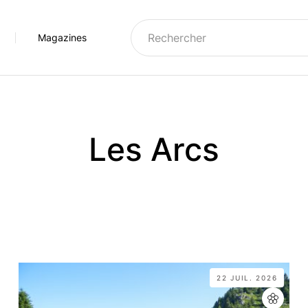
Magazines
e
Montagny
Montchavin-Les Coches
1950
Moûtiers
Notre-Dame-du-Pré
Les Arcs
g-Saint-Maurice
Moûtiers et alentours
Paradiski
mpagny-en-Vanoise
Notre-Dame-du-Pré
Peisey-Vallandry
se
ôte d'Aime
Orelle
Séez
lagne
Saint-Martin-de-Belleville
Tarentaise
lagne Vallée
Tarentaise
Versants du Soleil
dry
Val Thorens
22 JUIL. 2026
Arcs
Vallée des Belleville