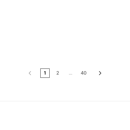
1
2
...
40