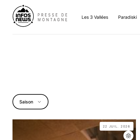
Les 3 Vallées
Paradiski
Aigueblanche
Aim
Albertville
Arc 
Bozel
Bour
Brides-les-Bains
Cha
Champagny-en-Vanoi
La C
Saison
Courchevel
La P
Hautecour
La P
La Léchère
Lan
22 JUIL. 2026
La Tania
Les 