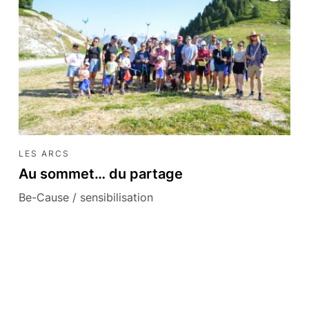
t-la-Plagne
albert
Tous les articles pour Paradiski
Tous les articles pour Les 3 Vallées
LES ARCS
Au sommet… du partage
Be-Cause / sensibilisation