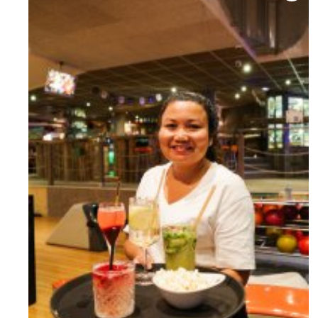
Les 3 Vallées
Maco
Les Menuires
Mont
Méribel