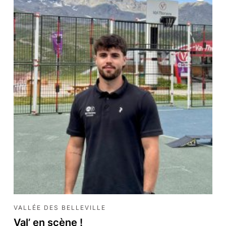
t-la-Plagne
albert
Tous les articles pour Paradiski
Tous les articles pour Les 3 Vallées
VALLÉE DES BELLEVILLE
Val’ en scène !