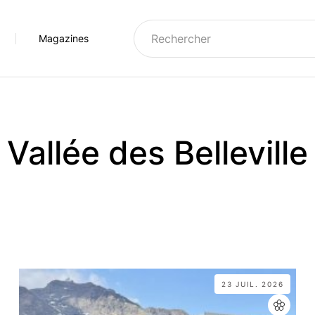
Magazines
e
Montagny
Montchavin-Les Coches
1950
Moûtiers
Notre-Dame-du-Pré
Vallée des Belleville
g-Saint-Maurice
Moûtiers et alentours
Paradiski
mpagny-en-Vanoise
Notre-Dame-du-Pré
Peisey-Vallandry
se
ôte d'Aime
Orelle
Séez
lagne
Saint-Martin-de-Belleville
Tarentaise
lagne Vallée
Tarentaise
Versants du Soleil
dry
Val Thorens
23 JUIL. 2026
Arcs
Vallée des Belleville