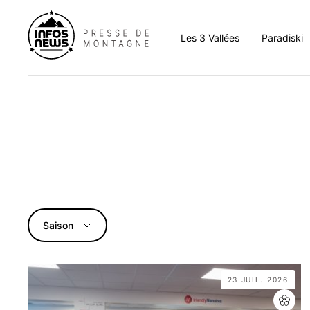
Les 3 Vallées
Paradiski
Aigueblanche
Aim
Albertville
Arc 
Bozel
Bour
Brides-les-Bains
Cha
Champagny-en-Vanoi
La C
Saison
Courchevel
La P
Hautecour
La P
La Léchère
Lan
23 JUIL. 2026
La Tania
Les 