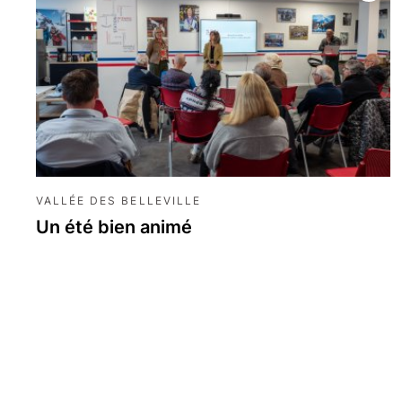
Les 3 Vallées
Maco
Les Menuires
Mont
Méribel
VALLÉE DES BELLEVILLE
Un été bien animé