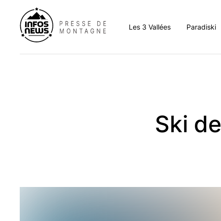
Les 3 Vallées
Paradiski
Aigueblanche
Aim
Albertville
Arc 
Bozel
Bour
Ski de
Brides-les-Bains
Cha
Champagny-en-Vanoi
La C
Courchevel
La P
Hautecour
La P
La Léchère
Lan
La Tania
Les 