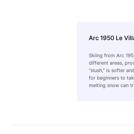
Arc 1950 Le Vill
Skiing from Arc 1950
different areas, pro
"slush," is softer a
for beginners to ta
melting snow can tr