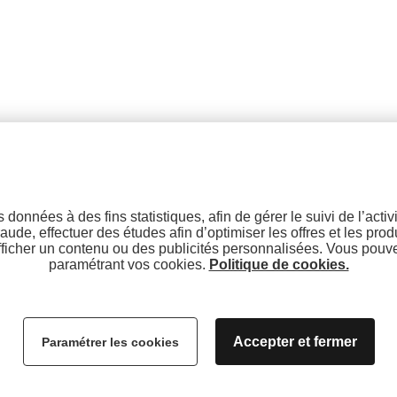
Groupe Infosnews
Notre équipe
Le groupe
245 Rue de la Combe de
l'Adret
Nos partenaires
e
73350 Montagny - Savoie
es données à des fins statistiques, afin de gérer le suivi de l’acti
Jeu culte !
Oukison Paul et R
raude, effectuer des études afin d’optimiser les offres et les pro
+33 (0)4 79 410 410
afficher un contenu ou des publicités personnalisées. Vous pou
paramétrant vos cookies.
Politique de cookies.
Accepter et fermer
Paramétrer les cookies