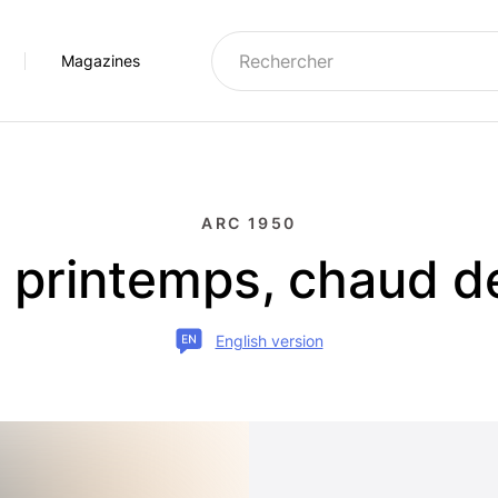
Magazines
e
Montagny
Montchavin-Les Coches
1950
Moûtiers
Notre-Dame-du-Pré
ARC 1950
g-Saint-Maurice
Moûtiers et alentours
Paradiski
 printemps, chaud d
mpagny-en-Vanoise
Notre-Dame-du-Pré
Peisey-Vallandry
se
ôte d'Aime
Orelle
Séez
English version
lagne
Saint-Martin-de-Belleville
Tarentaise
lagne Vallée
Tarentaise
Versants du Soleil
dry
Val Thorens
Arcs
Vallée des Belleville