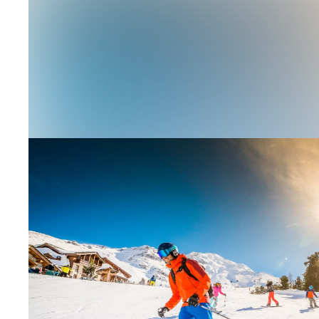
Les 3 Vallées
Maco
Les Menuires
Mont
Méribel