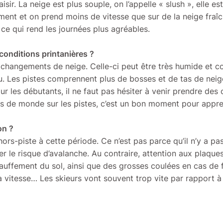
isir. La neige est plus souple, on l’appelle « slush », elle est
ment et on prend moins de vitesse que sur de la neige fraîch
ce qui rend les journées plus agréables.
conditions printanières ?
ux changements de neige. Celle-ci peut être très humide et co
u. Les pistes comprennent plus de bosses et de tas de neige
r les débutants, il ne faut pas hésiter à venir prendre des c
ns de monde sur les pistes, c’est un bon moment pour appr
on ?
e hors-piste à cette période. Ce n’est pas parce qu’il n’y a 
ser le risque d’avalanche. Au contraire, attention aux plaque
auffement du sol, ainsi que des grosses coulées en cas de f
a vitesse… Les skieurs vont souvent trop vite par rapport à 