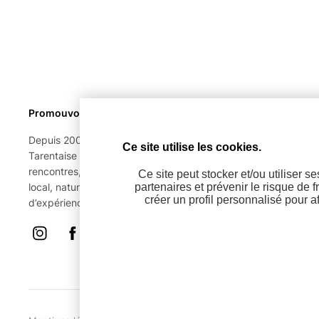
Promouvoir une destination magique, sur 4 saisons
Depuis 2003, notre équipe arpente la grande vallée de
Ce site utilise les cookies.
Tarentaise pour vous en rapporter le meilleur. Actualités,
rencontres, tests d’activités, gastronomie, culture et patrimoin
Ce site peut stocker et/ou utiliser s
local, nature et habitat en montagne… une infinie palette
partenaires et prévenir le risque de f
créer un profil personnalisé pour 
d’expériences.
Instagram
Facebook
Linkedin
Télécharger notre kit média