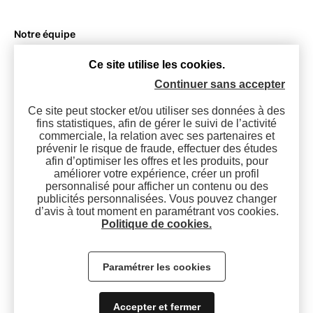
Notre équipe
Le groupe
Ce site utilise les cookies.
Nos partenaires
Continuer sans accepter
Jeu culte !
Oukison Paul et René ?
Ce site peut stocker et/ou utiliser ses données à des
fins statistiques, afin de gérer le suivi de l’activité
commerciale, la relation avec ses partenaires et
prévenir le risque de fraude, effectuer des études
Contactez-nous
afin d’optimiser les offres et les produits, pour
améliorer votre expérience, créer un profil
personnalisé pour afficher un contenu ou des
publicités personnalisées. Vous pouvez changer
d’avis à tout moment en paramétrant vos cookies.
Politique de cookies.
Paramétrer les cookies
Mentions légales
Accepter et fermer
Gestion des cookies