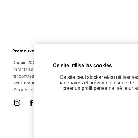
Promouvoir une destination magique, sur 4 saisons
Depuis 2003, notre équipe arpente la grande vallée de
Ce site utilise les cookies.
Tarentaise pour vous en rapporter le meilleur. Actualités,
rencontres, tests d’activités, gastronomie, culture et patrimoin
Ce site peut stocker et/ou utiliser s
local, nature et habitat en montagne… une infinie palette
partenaires et prévenir le risque de f
créer un profil personnalisé pour 
d’expériences.
Instagram
Facebook
Linkedin
Télécharger notre kit média