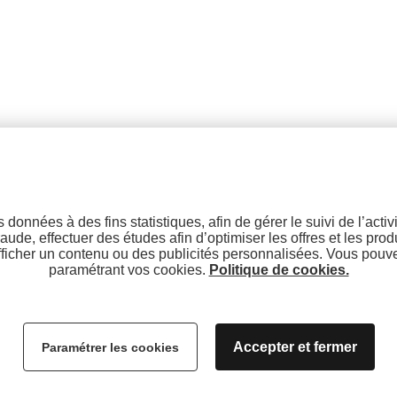
Groupe Infosnews
Notre équipe
Le groupe
245 Rue de la Combe de
l'Adret
Nos partenaires
e
73350 Montagny - Savoie
es données à des fins statistiques, afin de gérer le suivi de l’acti
Jeu culte !
Oukison Paul et R
raude, effectuer des études afin d’optimiser les offres et les pro
+33 (0)4 79 410 410
afficher un contenu ou des publicités personnalisées. Vous pou
paramétrant vos cookies.
Politique de cookies.
Accepter et fermer
Paramétrer les cookies