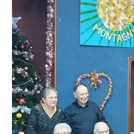
Les 3 Vallées
Maco
Les Menuires
Mont
Méribel