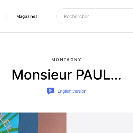
Magazines
e
Montagny
Montchavin-Les Coches
1950
Moûtiers
Notre-Dame-du-Pré
MONTAGNY
g-Saint-Maurice
Moûtiers et alentours
Paradiski
Monsieur PAUL…
mpagny-en-Vanoise
Notre-Dame-du-Pré
Peisey-Vallandry
se
ôte d'Aime
Orelle
Séez
English version
lagne
Saint-Martin-de-Belleville
Tarentaise
lagne Vallée
Tarentaise
Versants du Soleil
dry
Val Thorens
Arcs
Vallée des Belleville