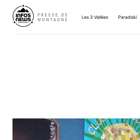
Les 3 Vallées
Paradiski
Aigueblanche
Aim
Albertville
Arc 
Bozel
Bour
Brides-les-Bains
Cha
Champagny-en-Vanoi
La C
Courchevel
La P
Hautecour
La P
La Léchère
Lan
La Tania
Les 