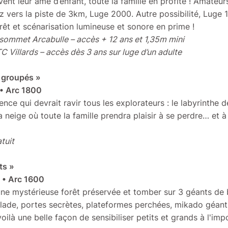
ent leur âme d’enfant, toute la famille en profite ! Amateur
ez vers la piste de 3km, Luge 2000. Autre possibilité, Lug
rêt et scénarisation lumineuse et sonore en prime !
sommet Arcabulle – accès + 12 ans et 1,35m mini
C Villards – accès dès 3 ans sur luge d’un adulte
s groupés »
 • Arc 1800
ence qui devrait ravir tous les explorateurs : le labyrinthe 
neige où toute la famille prendra plaisir à se perdre… et à 
tuit
ts »
 • Arc 1600
une mystérieuse forêt préservée et tomber sur 3 géants de 
ade, portes secrètes, plateformes perchées, mikado géant,
oilà une belle façon de sensibiliser petits et grands à l'im