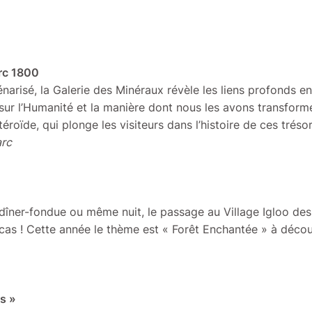
»
Arc 1800
narisé, la Galerie des Minéraux révèle les liens profonds e
 sur l’Humanité et la manière dont nous les avons transfor
stéroïde, qui plonge les visiteurs dans l’histoire de ces tréso
arc
 dîner-fondue ou même nuit, le passage au Village Igloo de
 cas ! Cette année le thème est « Forêt Enchantée » à déco
is »