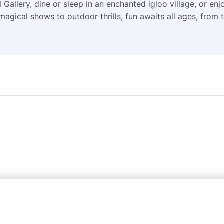
 Gallery, dine or sleep in an enchanted igloo village, or en
magical shows to outdoor thrills, fun awaits all ages, from 
Groupe Infosnews
Notre équipe
Le groupe
245 Rue de la Combe de
l'Adret
Nos partenaires