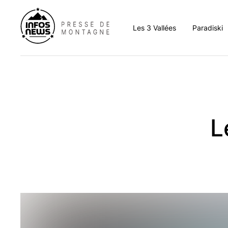
Les 3 Vallées
Paradiski
Aigueblanche
Aim
Albertville
Arc 
Bozel
Bour
L
Brides-les-Bains
Cha
Champagny-en-Vanoi
La C
Courchevel
La P
Hautecour
La P
La Léchère
Lan
La Tania
Les 