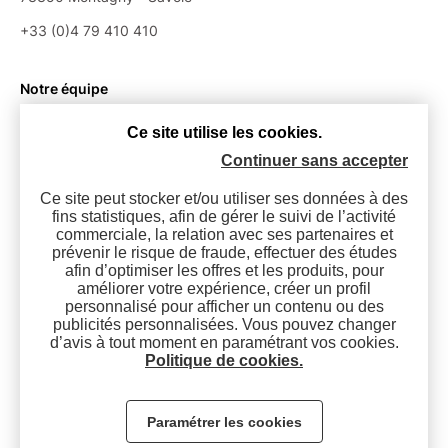
+33 (0)4 79 410 410
Notre équipe
Le groupe
Ce site utilise les cookies.
Nos partenaires
Continuer sans accepter
Jeu culte !
Oukison Paul et René ?
Ce site peut stocker et/ou utiliser ses données à des
fins statistiques, afin de gérer le suivi de l’activité
commerciale, la relation avec ses partenaires et
prévenir le risque de fraude, effectuer des études
Contactez-nous
afin d’optimiser les offres et les produits, pour
améliorer votre expérience, créer un profil
personnalisé pour afficher un contenu ou des
publicités personnalisées. Vous pouvez changer
d’avis à tout moment en paramétrant vos cookies.
Politique de cookies.
Paramétrer les cookies
Mentions légales