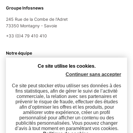
Groupe Infosnews
245 Rue de la Combe de l'Adret
73350 Montagny - Savoie
+33 (0)4 79 410 410
Notre équipe
Le groupe
Ce site utilise les cookies.
Nos partenaires
Continuer sans accepter
Jeu culte !
Oukison Paul et René ?
Ce site peut stocker et/ou utiliser ses données à des
fins statistiques, afin de gérer le suivi de l’activité
commerciale, la relation avec ses partenaires et
prévenir le risque de fraude, effectuer des études
Contactez-nous
afin d’optimiser les offres et les produits, pour
améliorer votre expérience, créer un profil
personnalisé pour afficher un contenu ou des
publicités personnalisées. Vous pouvez changer
d’avis à tout moment en paramétrant vos cookies.